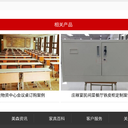
相关产品
能物资中心会议桌订购案例
庄稼宴民间菜餐厅铁皮柜定制案
美森资讯
家具百科
客户服务
关